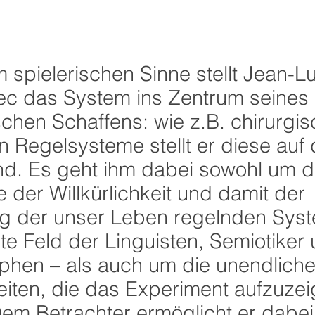
m spielerischen Sinne stellt Jean-L
ec das System ins Zentrum seines
schen Schaffens: wie z.B. chirurgi
 in Regelsysteme stellt er diese auf
nd. Es geht ihm dabei sowohl um d
 der Willkürlichkeit und damit der
g der unser Leben regelnden Sys
te Feld der Linguisten, Semiotiker
phen – als auch um die unendlich
eiten, die das Experiment aufzuze
em Betrachter ermöglicht er dabei,