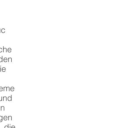
uc
sche
 den
ie
teme
 und
en
igen
 die