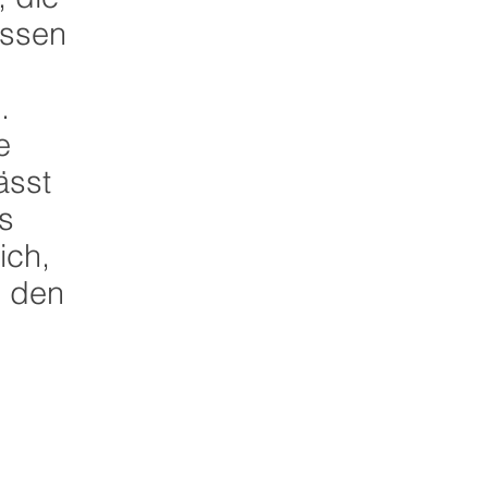
assen
.
e
ässt
s
ich,
h den