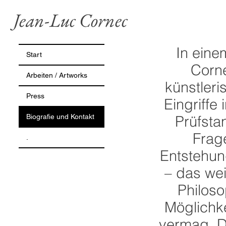
Jean-Luc Cornec
In eine
Start
Corn
Arbeiten / Artworks
künstleri
Press
Eingriffe
Biografie und Kontakt
Prüfsta
Frage
.
Entstehun
– das wei
Philoso
Möglichk
vermag. D