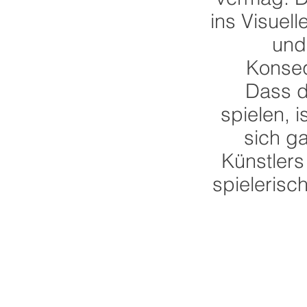
ins Visuel
und
Konseq
Dass d
spielen, 
sich g
Künstlers
spielerisc